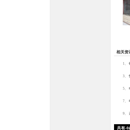
相关资
1、
3、
5、
7、
9、
共有
-