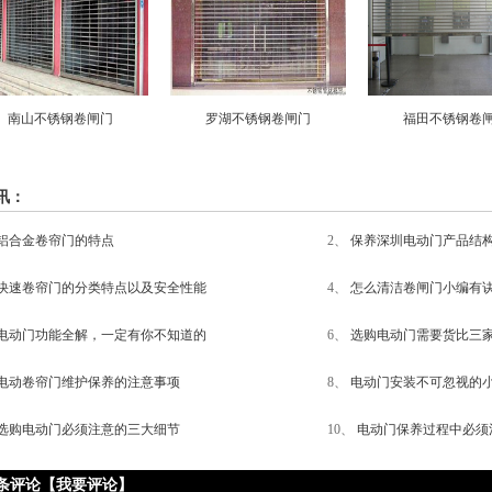
南山不锈钢卷闸门
罗湖不锈钢卷闸门
福田不锈钢卷
讯：
铝合金卷帘门的特点
2、
保养深圳电动门产品结
快速卷帘门的分类特点以及安全性能
4、
怎么清洁卷闸门小编有
电动门功能全解，一定有你不知道的
6、
选购电动门需要货比三
电动卷帘门维护保养的注意事项
8、
电动门安装不可忽视的
选购电动门必须注意的三大细节
10、
电动门保养过程中必须
0条评论
【我要评论】