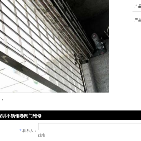
产
产
明：
深圳不锈钢卷闸门维修
*
联系人：
姓名